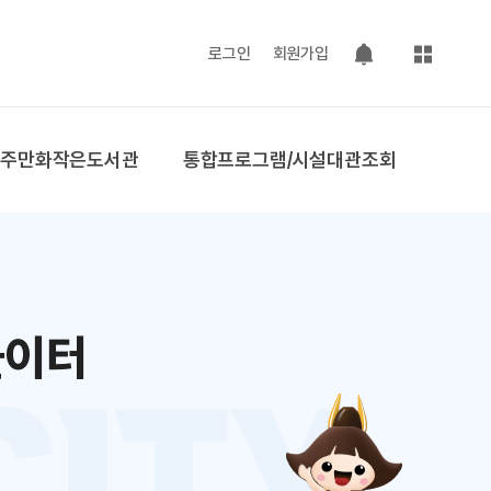
사이트맵
로그인
회원가입
팝업 열기
공주만화작은도서관
통합프로그램/시설대관조회
놀이터