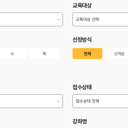
교육대상
선정방식
수
목
전체
선착순
수
목
전체
선착순
접수상태
강좌명