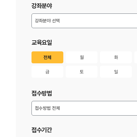
강좌분야
교육요일
전체
월
화
전체
월
화
금
토
일
금
토
일
접수방법
접수기간