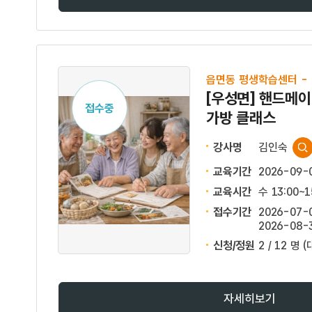
읍면동 평생학습센터 -
[우성면] 핸드메이
접수중
가방 클래스
강사명
김인숙
교육기간
2026-09-
교육시간
수 13:00~1
접수기간
2026-07-0
2026-08-3
신청/정원
2 / 12 명
(
자세히보기