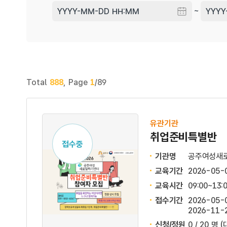
~
Total
888
,
Page
1
/89
유관기관
취업준비특별반
접수중
기관명
공주여성새
교육기간
2026-05-
교육시간
09:00~13:
접수기간
2026-05-0
2026-11-2
신청/정원
0 / 20 명
(