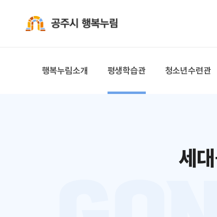
공주시 행복누림
행복누림소개
평생학습관
청소년수련관
세대