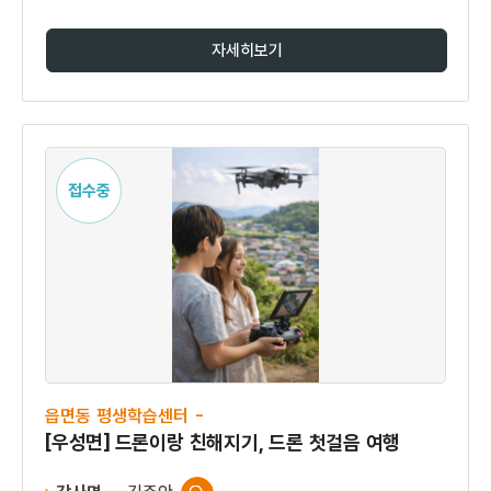
자세히보기
접수중
읍면동 평생학습센터 -
[우성면] 드론이랑 친해지기, 드론 첫걸음 여행