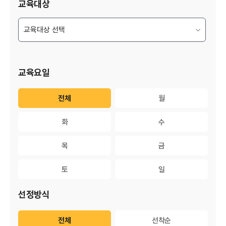
교육대상
교육요일
전체
전체
월
월
화
화
수
수
목
목
금
금
토
토
일
일
선정방식
전체
전체
선착순
선착순