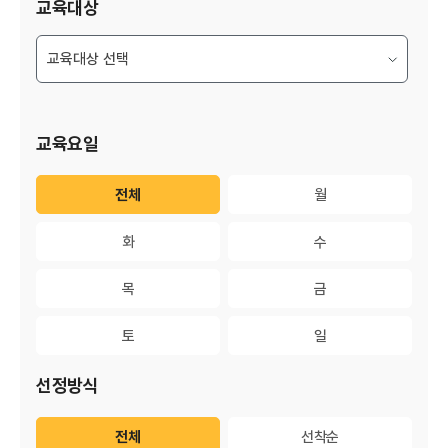
교육대상
교육요일
전체
전체
월
월
화
화
수
수
목
목
금
금
토
토
일
일
선정방식
전체
전체
선착순
선착순