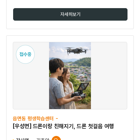
자세히보기
접수중
읍면동 평생학습센터 -
[우성면] 드론이랑 친해지기, 드론 첫걸음 여행