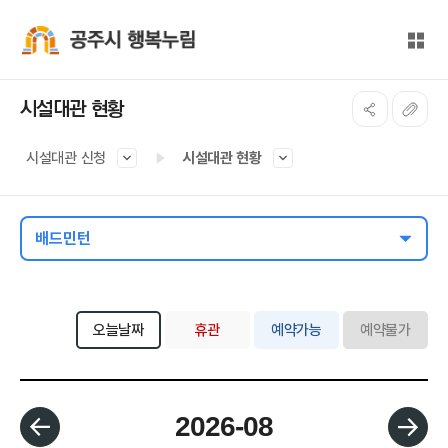
본문 바로가기
대메뉴 바로가기
전체
공주시 행복누림
시설대관 현황
시설대관 신청
시설대관 현황
배드민턴
오늘날짜
휴관
예약가능
예약불가
월 선택