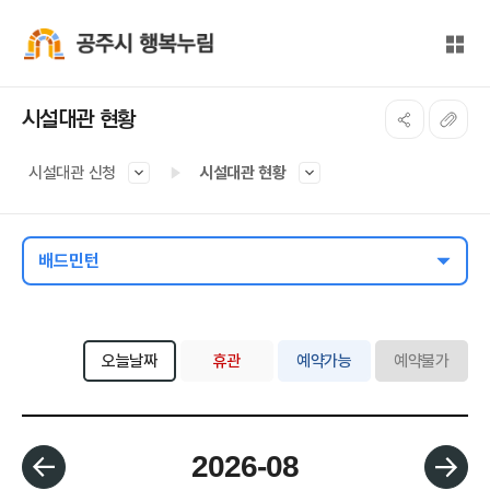
본문 바로가기
대메뉴 바로가기
전체
공주시 행복누림
시설대관 현황
시설대관 신청
시설대관 현황
배드민턴
오늘날짜
휴관
예약가능
예약불가
월 선택