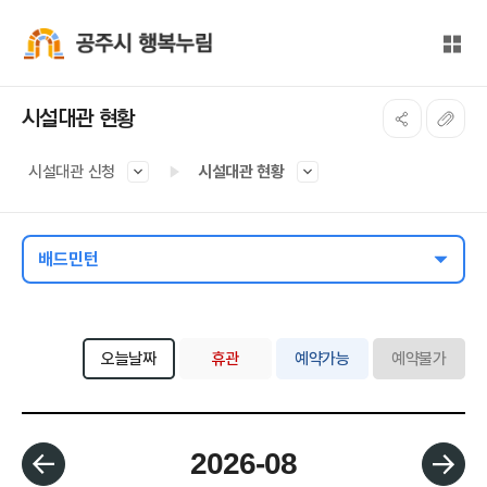
본문 바로가기
대메뉴 바로가기
전체
공주시 행복누림
시설대관 현황
시설대관 신청
시설대관 현황
배드민턴
오늘날짜
휴관
예약가능
예약불가
월 선택