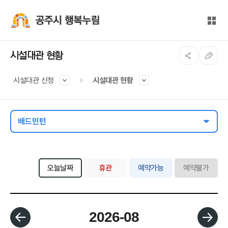
본문 바로가기
대메뉴 바로가기
전체
공주시 행복누림
시설대관 현황
시설대관 신청
시설대관 현황
배드민턴
오늘날짜
휴관
예약가능
예약불가
월 선택