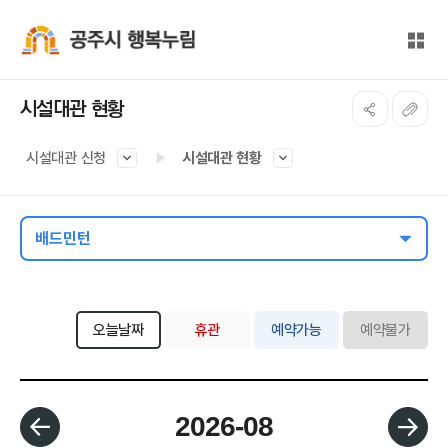
본문 바로가기
대메뉴 바로가기
전체
공주시 행복누림
시설대관 현황
시설대관 신청
시설대관 현황
배드민턴
오늘날짜
휴관
예약가능
예약불가
월 선택