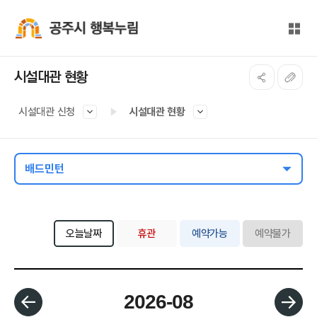
본문 바로가기
대메뉴 바로가기
전체
공주시 행복누림
시설대관 현황
시설대관 신청
시설대관 현황
배드민턴
오늘날짜
휴관
예약가능
예약불가
월 선택