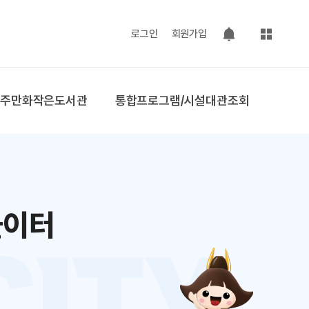
사이트맵
로그인
회원가입
팝업 열기
공주만화작은도서관
통합프로그램/시설대관조회
놀이터