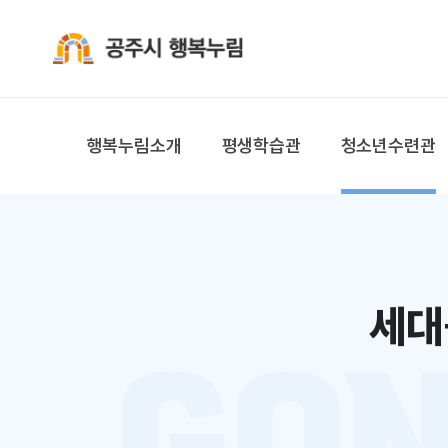
공주시 행복누림
행복누림소개
평생학습관
청소년수련관
세대