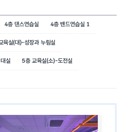
4층 댄스연습실
4층 밴드연습실 1
 교육실(대)-성장과 누림실
기대실
5층 교육실(소)-도전실