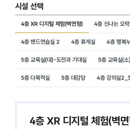
시설 선택
4층 XR 디지털 체험(벽면형)
4층 신나는 오
4층 밴드연습실 2
4층 휴게실
4층 행복
5층 교육실(대)-도전과 기대실
5층 교육실(소
5층 다목적실
5층 대강당
4층 강의실2_
4층 XR 디지털 체험(벽면