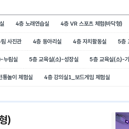
락실
4층 노래연습실
4층 VR 스포츠 체험(바닥형)
누림 사진관
4층 동아리실
4층 자치활동실
5층
)-누림실
5층 교육실(소)-성장실
5층 교육실(소)-
전통놀이 체험실
4층 강의실1_보드게임 체험실
형)