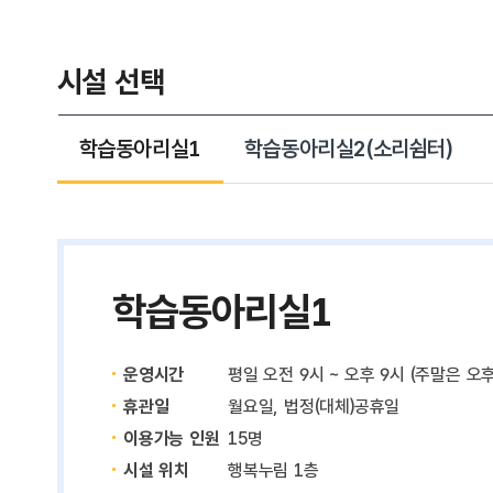
시설 선택
학습동아리실1
학습동아리실2(소리쉼터)
학습동아리실1
운영시간
평일 오전 9시 ~ 오후 9시 (주말은 오
휴관일
월요일, 법정(대체)공휴일
이용가능 인원
15명
시설 위치
행복누림 1층