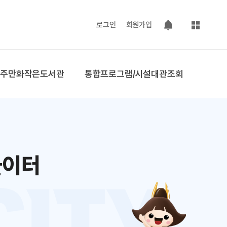
사이트맵
로그인
회원가입
팝업 열기
공주만화작은도서관
통합프로그램/시설대관조회
놀이터