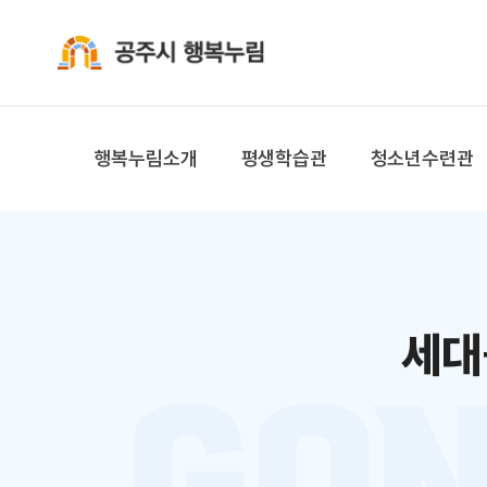
공주시 행복누림
행복누림소개
평생학습관
청소년수련관
세대