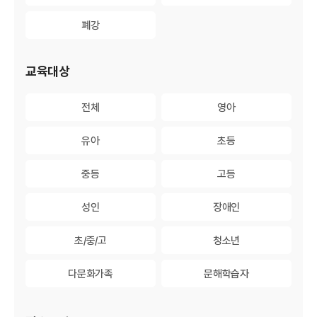
폐강
폐강
교육대상
전체
전체
영아
영아
유아
유아
초등
초등
중등
중등
고등
고등
성인
성인
장애인
장애인
초/중/고
초/중/고
청소년
청소년
다문화가족
다문화가족
문해학습자
문해학습자