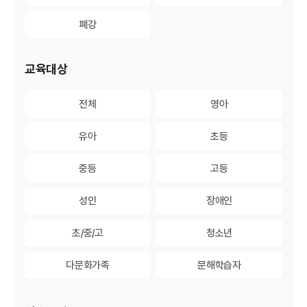
폐강
폐강
교육대상
전체
전체
영아
영아
유아
유아
초등
초등
중등
중등
고등
고등
성인
성인
장애인
장애인
초/중/고
초/중/고
청소년
청소년
다문화가족
다문화가족
문해학습자
문해학습자