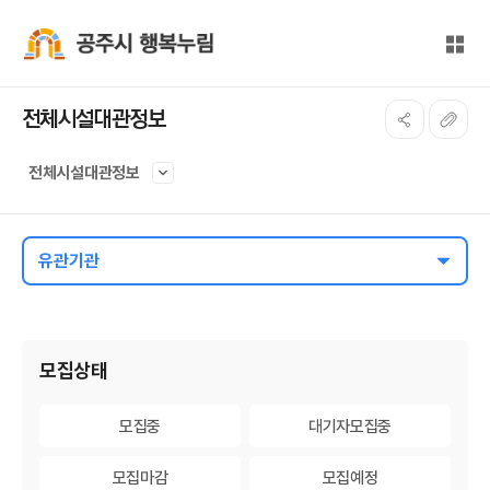
본문 바로가기
대메뉴 바로가기
전체
공주시 행복누림
전체시설대관정보
전체시설대관정보
유관기관
게시물 검색
모집상태
모집중
모집중
대기자모집중
대기자모집중
모집마감
모집마감
모집예정
모집예정