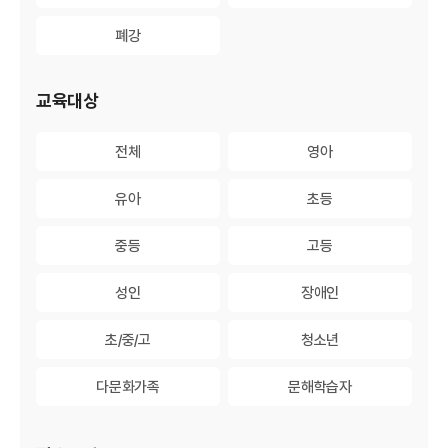
폐강
폐강
교육대상
전체
전체
영아
영아
유아
유아
초등
초등
중등
중등
고등
고등
성인
성인
장애인
장애인
초/중/고
초/중/고
청소년
청소년
다문화가족
다문화가족
문해학습자
문해학습자