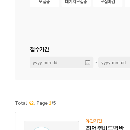
모집중
대기자모집중
모집마감
모
모집중
대기자모집중
모집마감
접수기간
~
Total
42
,
Page
1
/5
유관기관
취업준비특별반