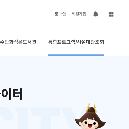
사이트맵
로그인
회원가입
팝업 열기
공주만화작은도서관
통합프로그램/시설대관조회
놀이터