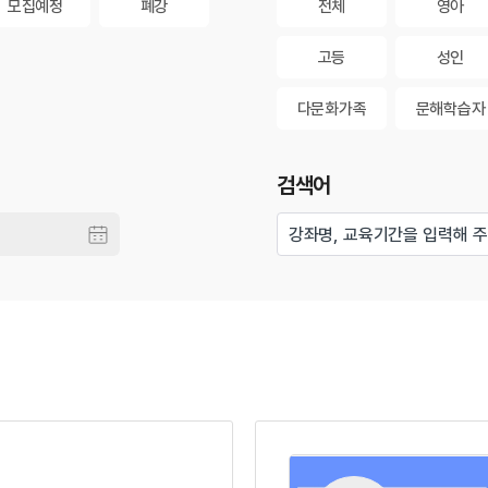
집예정
폐강
전체
영아
모집예정
폐강
전체
영아
고등
성인
고등
성인
다문화가족
문해학습자
다문화가족
문해학습자
검색어