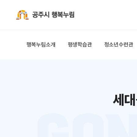
공주시 행복누림
행복누림소개
평생학습관
청소년수련관
세대