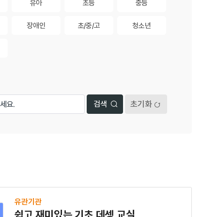
유아
초등
중등
유아
초등
중등
장애인
초/중/고
청소년
장애인
초/중/고
청소년
초기화
유관기관
쉽고 재미있는 기초 데셍 교실