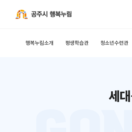
공주시 행복누림
행복누림소개
평생학습관
청소년수련관
세대