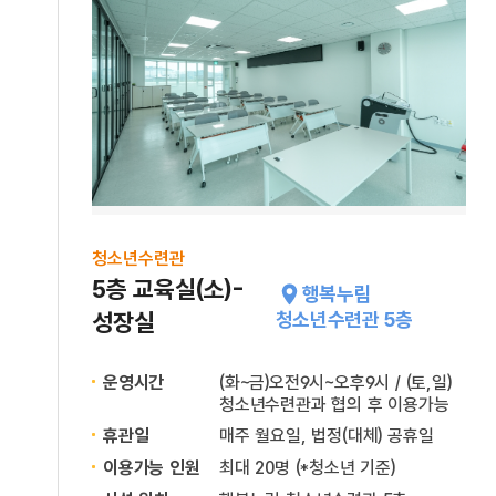
청소년수련관
5층 교육실(소)-
행복누림
성장실
청소년수련관 5층
운영시간
(화~금)오전9시~오후9시 / (토,일)
청소년수련관과 협의 후 이용가능
휴관일
매주 월요일, 법정(대체) 공휴일
이용가능 인원
최대 20명 (*청소년 기준)