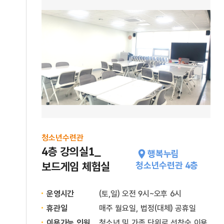
청소년수련관
4층 강의실1_
행복누림
보드게임 체험실
청소년수련관 4층
운영시간
(토,일) 오전 9시~오후 6시
휴관일
매주 월요일, 법정(대체) 공휴일
이용가능 인원
청소년 및 가족 단위로 선착순 이용