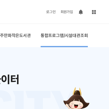
사이트맵
로그인
회원가입
팝업 열기
공주만화작은도서관
통합프로그램/시설대관조회
놀이터