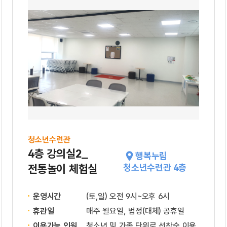
청소년수련관
4층 강의실2_
행복누림
전통놀이 체험실
청소년수련관 4층
운영시간
(토,일) 오전 9시~오후 6시
휴관일
매주 월요일, 법정(대체) 공휴일
이용가능 인원
청소년 및 가족 단위로 선착순 이용