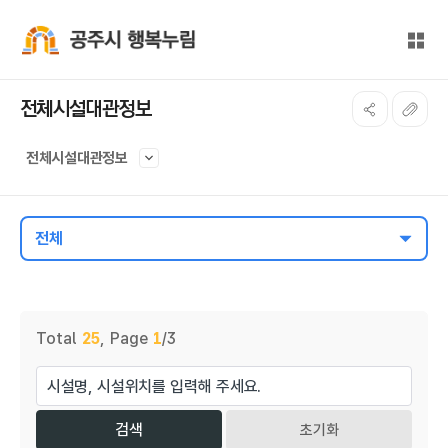
본문 바로가기
대메뉴 바로가기
전체
공주시 행복누림
전체시설대관정보
전체시설대관정보
전체
게시물 검색
Total
25
,
Page
1
/3
초기화