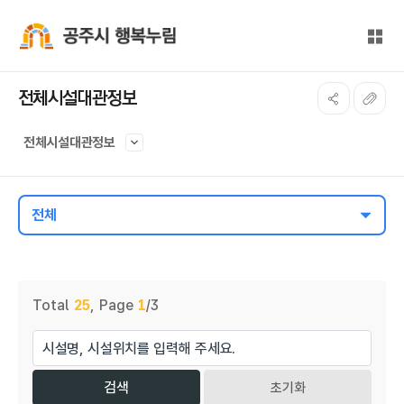
본문 바로가기
대메뉴 바로가기
전체
공주시 행복누림
전체시설대관정보
전체시설대관정보
전체
게시물 검색
Total
25
,
Page
1
/3
초기화