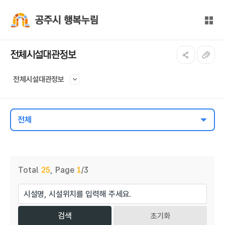
본문 바로가기
대메뉴 바로가기
전체
공주시 행복누림
전체시설대관정보
전체시설대관정보
전체
게시물 검색
Total
25
,
Page
1
/3
초기화