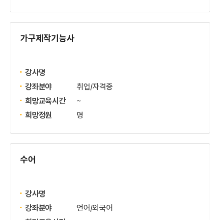
가구제작기능사
강사명
강좌분야
취업/자격증
희망교육시간
~
희망정원
명
수어
강사명
강좌분야
언어/외국어