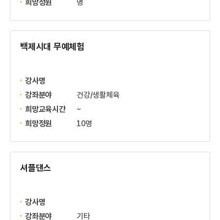
희망정원
명
백제시대 무예체험
강사명
강좌분야
건강/생활체육
희망교육시간
~
희망정원
10명
셔플댄스
강사명
강좌분야
기타