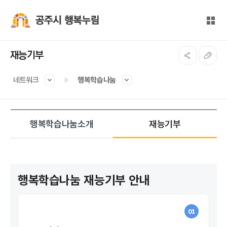
본문 바로가기
대메뉴 바로가기
전체
공주시 행복누림
재능기부
네트워크
행복학습나눔
행복학습나눔소개
재능기부
행복학습나눔 재능기부 안내
01