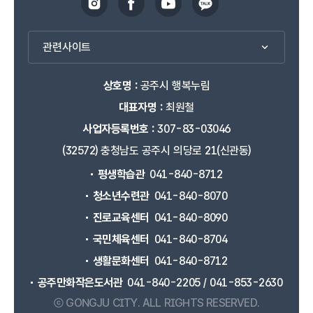
관련사이트
상호명 :
공주시 행복누림
대표자명 :
최원철
사업자등록번호 :
307-83-03046
(32572) 충청남도 공주시 의당로 21(신관동)
평생학습관
041-840-8712
청소년수련관
041-840-8070
진로교육센터
041-840-8090
국민체육센터
041-840-8704
생활문화센터
041-840-8712
공주만화작은도서관
041-840-2205 / 041-853-2630
ⓒ GONGJU CITY.
ALL RIGHTS RESERVED.