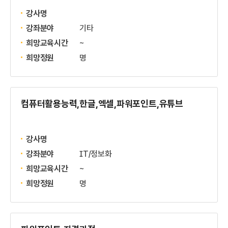
강사명
강좌분야
기타
희망교육시간
~
희망정원
명
컴퓨터활용능력,한글,엑셀,파워포인트,유튜브
강사명
강좌분야
IT/정보화
희망교육시간
~
희망정원
명