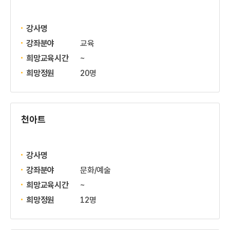
강사명
강좌분야
교육
희망교육시간
~
희망정원
20명
천아트
강사명
강좌분야
문화/예술
희망교육시간
~
희망정원
12명