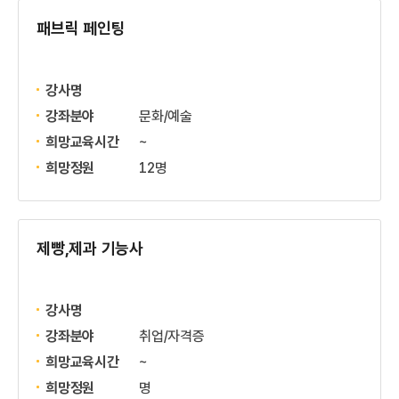
패브릭 페인팅
강사명
강좌분야
문화/예술
희망교육시간
~
희망정원
12명
제빵,제과 기능사
강사명
강좌분야
취업/자격증
희망교육시간
~
희망정원
명