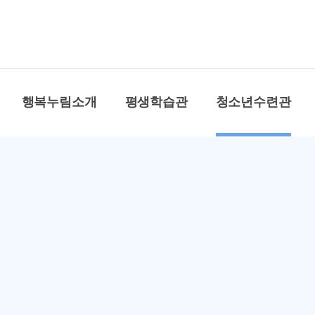
공주시 행복누림
행복누림소개
평생학습관
청소년수련관
세대를