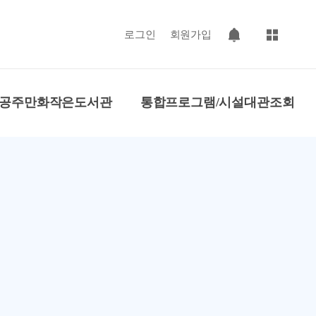
사이트맵
로그인
회원가입
팝업 열기
공주만화작은도서관
통합프로그램/시설대관조회
 놀이터