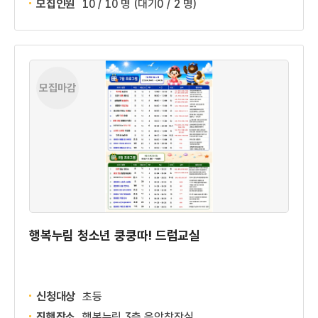
모집인원
10 / 10 명
(대기0 / 2 명)
모집마감
행복누림 청소년 쿵쿵따! 드럼교실
신청대상
초등
진행장소
행복누림 3층 음악창작실