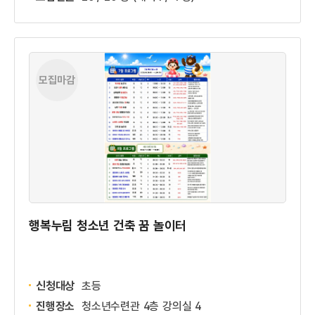
모집마감
행복누림 청소년 건축 꿈 놀이터
신청대상
초등
진행장소
청소년수련관 4층 강의실 4