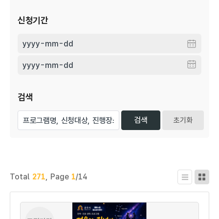
신청기간
검색
초기화
Total
271
,
Page
1
/14