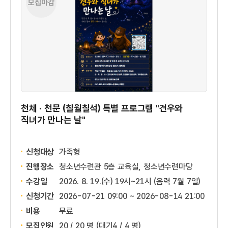
모집마감
천체 · 천문 (칠월칠석) 특별 프로그램 "견우와
직녀가 만나는 날"
신청대상
가족형
진행장소
청소년수련관 5층 교육실, 청소년수련마당
수강일
2026. 8. 19.(수) 19시~21시 (음력 7월 7일)
신청기간
2026-07-21 09:00 ~
2026-08-14 21:00
비용
무료
모집인원
20 / 20 명
(대기4 / 4 명)