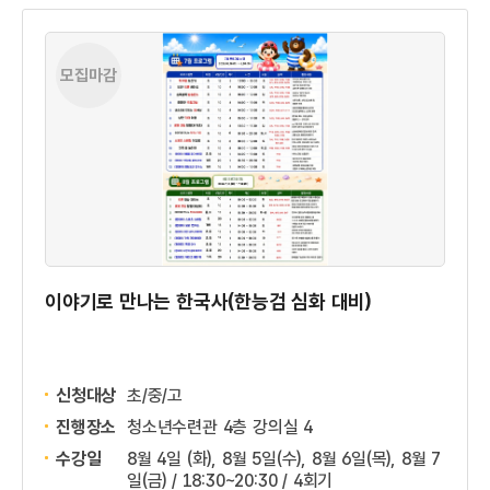
모집마감
이야기로 만나는 한국사(한능검 심화 대비)
신청대상
초/중/고
진행장소
청소년수련관 4층 강의실 4
수강일
8월 4일 (화), 8월 5일(수), 8월 6일(목), 8월 7
일(금) / 18:30~20:30 / 4회기