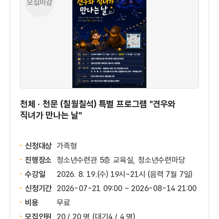
모집마감
천체 · 천문 (칠월칠석) 특별 프로그램 "견우와
직녀가 만나는 날"
신청대상
가족형
진행장소
청소년수련관 5층 교육실, 청소년수련마당
수강일
2026. 8. 19.(수) 19시~21시 (음력 7월 7일)
신청기간
2026-07-21 09:00 ~
2026-08-14 21:00
비용
무료
모집인원
20 / 20 명
(대기4 / 4 명)