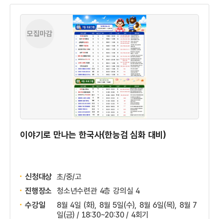
모집마감
이야기로 만나는 한국사(한능검 심화 대비)
신청대상
초/중/고
진행장소
청소년수련관 4층 강의실 4
수강일
8월 4일 (화), 8월 5일(수), 8월 6일(목), 8월 7
일(금) / 18:30~20:30 / 4회기