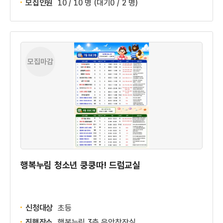
모집인원
10 / 10 명
(대기0 / 2 명)
모집마감
행복누림 청소년 쿵쿵따! 드럼교실
신청대상
초등
진행장소
행복누림 3층 음악창작실