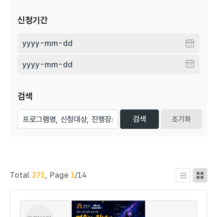
신청기간
검색
초기화
Total
271
,
Page
1
/14