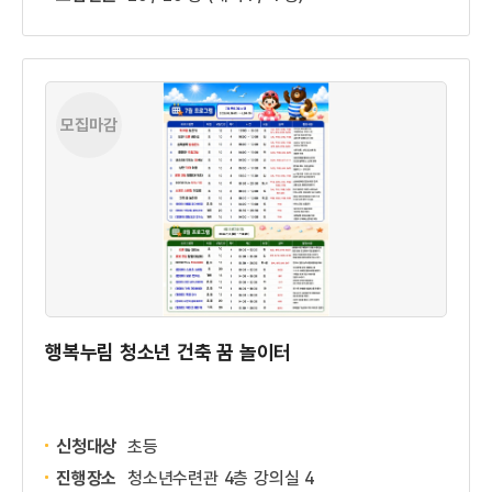
모집마감
행복누림 청소년 건축 꿈 놀이터
신청대상
초등
진행장소
청소년수련관 4층 강의실 4