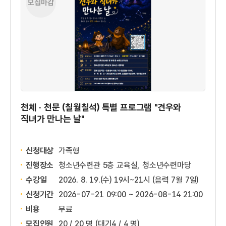
모집마감
천체 · 천문 (칠월칠석) 특별 프로그램 "견우와
직녀가 만나는 날"
신청대상
가족형
진행장소
청소년수련관 5층 교육실, 청소년수련마당
수강일
2026. 8. 19.(수) 19시~21시 (음력 7월 7일)
신청기간
2026-07-21 09:00 ~
2026-08-14 21:00
비용
무료
모집인원
20 / 20 명
(대기4 / 4 명)