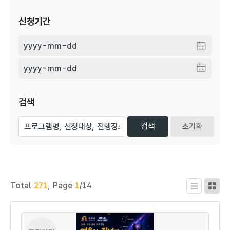
신청기간
검색
초기화
Total
271
,
Page
1
/14