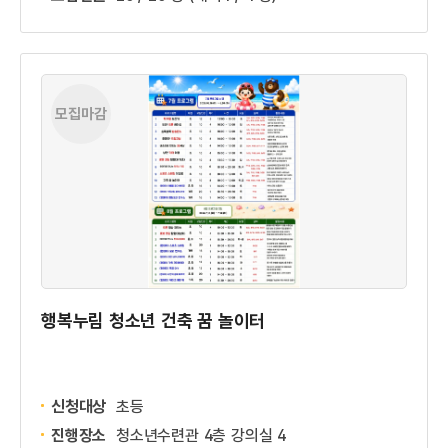
모집마감
행복누림 청소년 건축 꿈 놀이터
신청대상
초등
진행장소
청소년수련관 4층 강의실 4