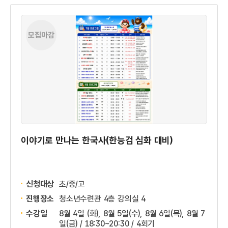
모집마감
이야기로 만나는 한국사(한능검 심화 대비)
신청대상
초/중/고
진행장소
청소년수련관 4층 강의실 4
수강일
8월 4일 (화), 8월 5일(수), 8월 6일(목), 8월 7
일(금) / 18:30~20:30 / 4회기