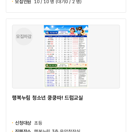
모집인원
10 / 10 명
(대기0 / 2 명)
모집마감
행복누림 청소년 쿵쿵따! 드럼교실
신청대상
초등
진행장소
행복누림 3층 음악창작실