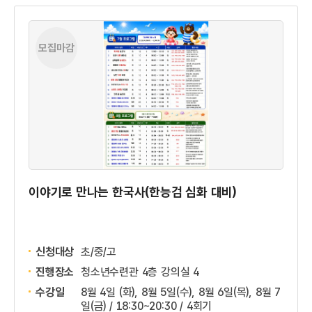
모집마감
이야기로 만나는 한국사(한능검 심화 대비)
신청대상
초/중/고
진행장소
청소년수련관 4층 강의실 4
수강일
8월 4일 (화), 8월 5일(수), 8월 6일(목), 8월 7
일(금) / 18:30~20:30 / 4회기