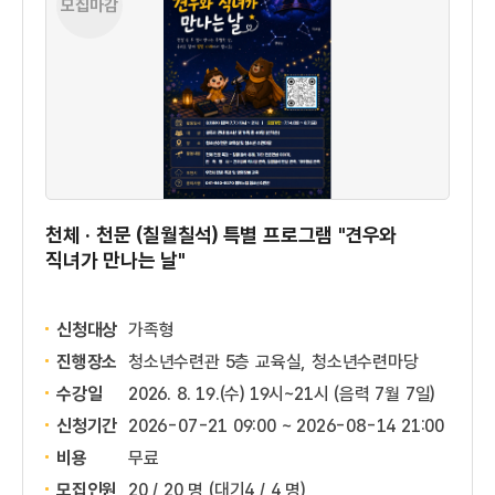
모집마감
천체 · 천문 (칠월칠석) 특별 프로그램 "견우와
직녀가 만나는 날"
신청대상
가족형
진행장소
청소년수련관 5층 교육실, 청소년수련마당
수강일
2026. 8. 19.(수) 19시~21시 (음력 7월 7일)
신청기간
2026-07-21 09:00 ~
2026-08-14 21:00
비용
무료
모집인원
20 / 20 명
(대기4 / 4 명)