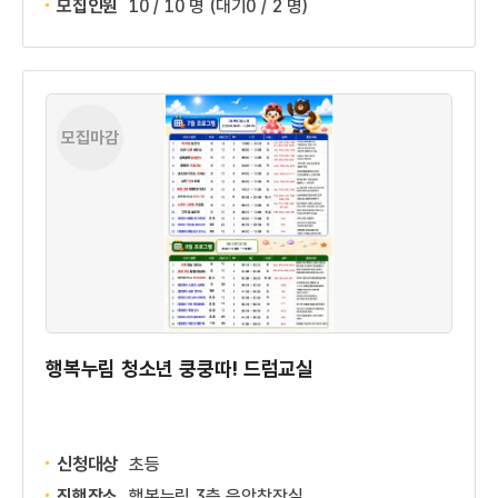
모집인원
10 / 10 명
(대기0 / 2 명)
모집마감
행복누림 청소년 쿵쿵따! 드럼교실
신청대상
초등
진행장소
행복누림 3층 음악창작실