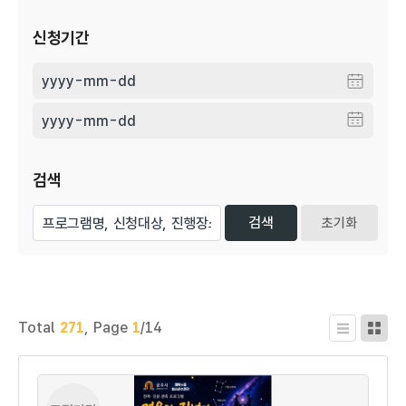
신청기간
검색
초기화
Total
271
,
Page
1
/14