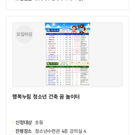
모집마감
행복누림 청소년 건축 꿈 놀이터
신청대상
초등
진행장소
청소년수련관 4층 강의실 4