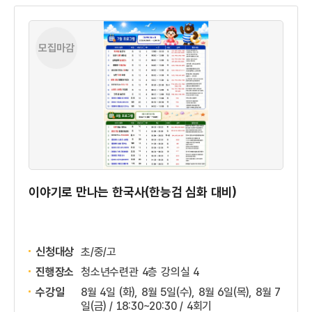
모집마감
이야기로 만나는 한국사(한능검 심화 대비)
신청대상
초/중/고
진행장소
청소년수련관 4층 강의실 4
수강일
8월 4일 (화), 8월 5일(수), 8월 6일(목), 8월 7
일(금) / 18:30~20:30 / 4회기