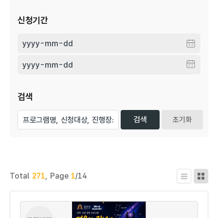
신청기간
검색
초기화
Total
271
,
Page
1
/14