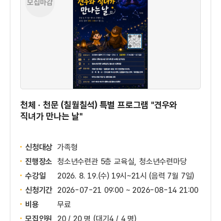
모집마감
천체 · 천문 (칠월칠석) 특별 프로그램 "견우와
직녀가 만나는 날"
신청대상
가족형
진행장소
청소년수련관 5층 교육실, 청소년수련마당
수강일
2026. 8. 19.(수) 19시~21시 (음력 7월 7일)
신청기간
2026-07-21 09:00 ~
2026-08-14 21:00
비용
무료
모집인원
20 / 20 명
(대기4 / 4 명)