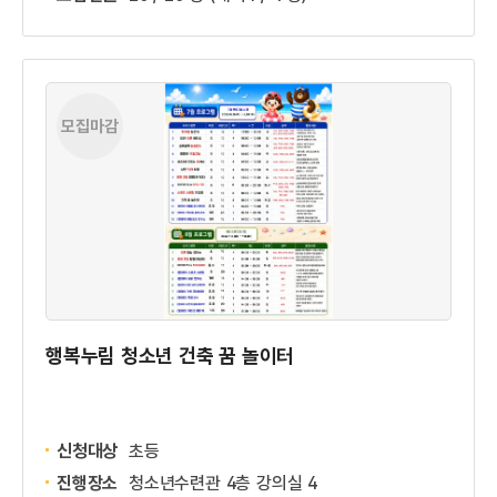
모집마감
행복누림 청소년 건축 꿈 놀이터
신청대상
초등
진행장소
청소년수련관 4층 강의실 4