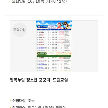
모집인원
10 / 10 명
(대기0 / 2 명)
모집마감
행복누림 청소년 쿵쿵따! 드럼교실
신청대상
초등
진행장소
행복누림 3층 음악창작실