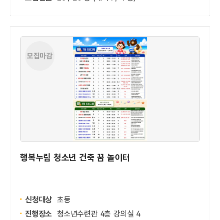
모집마감
행복누림 청소년 건축 꿈 놀이터
신청대상
초등
진행장소
청소년수련관 4층 강의실 4