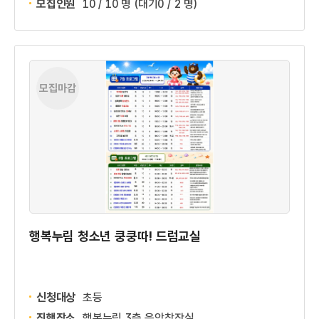
모집인원
10 / 10 명
(대기0 / 2 명)
모집마감
행복누림 청소년 쿵쿵따! 드럼교실
신청대상
초등
진행장소
행복누림 3층 음악창작실