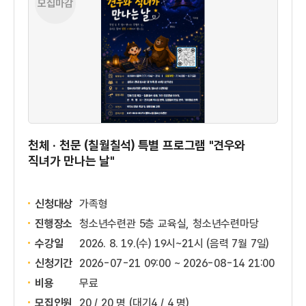
모집마감
천체 · 천문 (칠월칠석) 특별 프로그램 "견우와
직녀가 만나는 날"
신청대상
가족형
진행장소
청소년수련관 5층 교육실, 청소년수련마당
수강일
2026. 8. 19.(수) 19시~21시 (음력 7월 7일)
신청기간
2026-07-21 09:00 ~
2026-08-14 21:00
비용
무료
모집인원
20 / 20 명
(대기4 / 4 명)