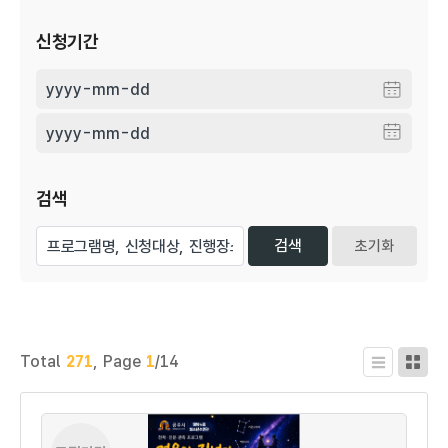
신청기간
검색
초기화
Total
271
,
Page
1
/14