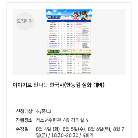
모집마감
이야기로 만나는 한국사(한능검 심화 대비)
신청대상
초/중/고
진행장소
청소년수련관 4층 강의실 4
수강일
8월 4일 (화), 8월 5일(수), 8월 6일(목), 8월 7
일(금) / 18:30~20:30 / 4회기