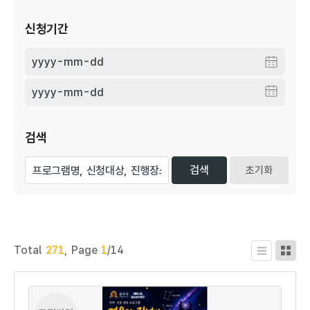
신청기간
검색
초기화
Total
271
,
Page
1
/14