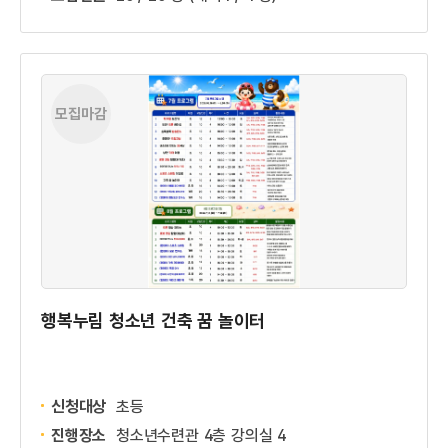
모집마감
행복누림 청소년 건축 꿈 놀이터
신청대상
초등
진행장소
청소년수련관 4층 강의실 4