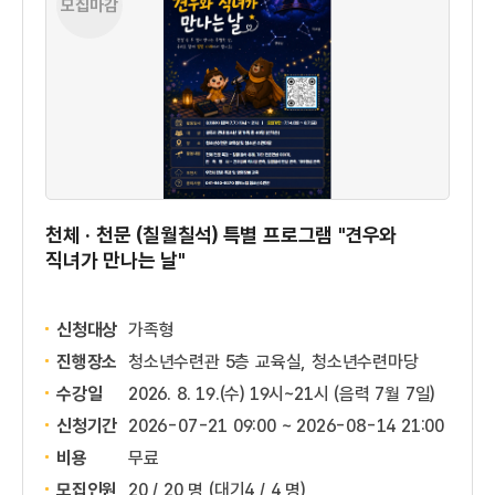
모집마감
천체 · 천문 (칠월칠석) 특별 프로그램 "견우와
직녀가 만나는 날"
신청대상
가족형
진행장소
청소년수련관 5층 교육실, 청소년수련마당
수강일
2026. 8. 19.(수) 19시~21시 (음력 7월 7일)
신청기간
2026-07-21 09:00 ~
2026-08-14 21:00
비용
무료
모집인원
20 / 20 명
(대기4 / 4 명)