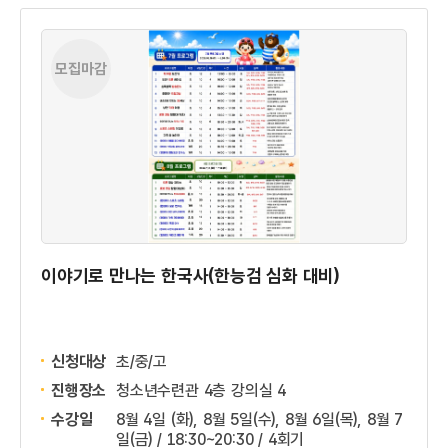
모집마감
이야기로 만나는 한국사(한능검 심화 대비)
신청대상
초/중/고
진행장소
청소년수련관 4층 강의실 4
수강일
8월 4일 (화), 8월 5일(수), 8월 6일(목), 8월 7
일(금) / 18:30~20:30 / 4회기