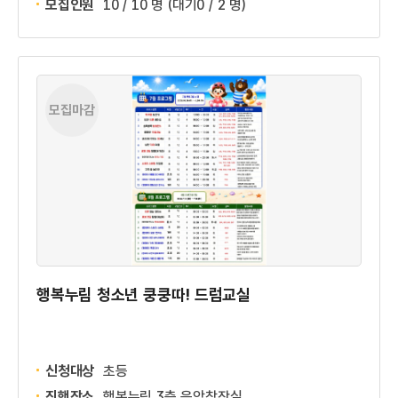
모집인원
10 / 10 명
(대기0 / 2 명)
모집마감
행복누림 청소년 쿵쿵따! 드럼교실
신청대상
초등
진행장소
행복누림 3층 음악창작실