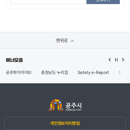
맨위로
배너모음
공주학아카이브
충청남도 누리집
Safety e-Report
안전신
개인정보처리방침