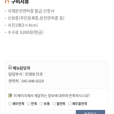
구비서류
국제운전면허증 발급 신청서
신분증(주민등록증,운전면허증 등)
사진1매(3×4cm)
수수료 9,000원(현금)
메뉴담당자
담당부서 :
민원토지과
연락처 :
041-840-8219
만족도조사
이 페이지에서 제공하는 정보에 대하여 만족하시나요?
매우만족
만족
보통
불만족
매우불만족